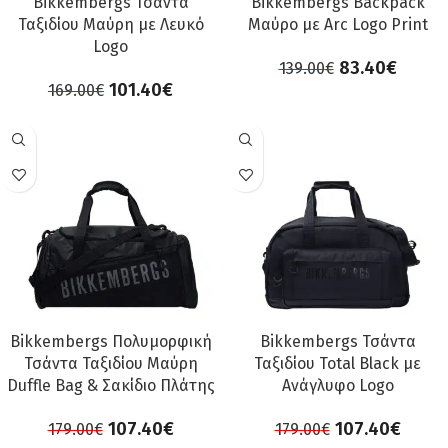
Bikkembergs Τσάντα
Bikkembergs Backpack
Ταξιδίου Μαύρη με Λευκό
Μαύρο με Arc Logo Print
Logo
83.40
€
139.00
€
101.40
€
169.00
€
ΠΡΟΣΦΟΡΆ
ΠΡΟΣΦΟΡΆ
Bikkembergs Πολυμορφική
Bikkembergs Τσάντα
Τσάντα Ταξιδίου Μαύρη
Ταξιδίου Total Black με
Duffle Bag & Σακίδιο Πλάτης
Ανάγλυφο Logo
107.40
€
107.40
€
179.00
€
179.00
€