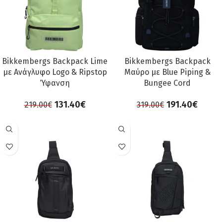
Bikkembergs Backpack Lime
Bikkembergs Backpack
με Ανάγλυφο Logo & Ripstop
Μαύρο με Blue Piping &
Ύφανση
Bungee Cord
131.40
€
191.40
€
219.00
€
319.00
€
ΠΡΟΣΦΟΡΆ
ΠΡΟΣΦΟΡΆ