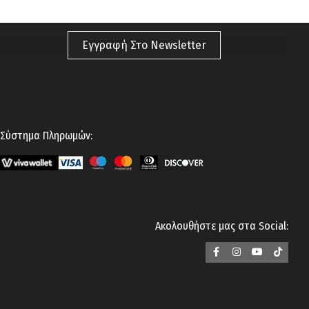
κάτι πιο
casual
για τις βόλτες σου; Όποιες και αν είναι οι
ανάγκες σου, η μεγάλη γκάμα της
Prince Oliver
έχει αυτό
που ζητάς! Ανακάλυψε
ανδρικές τσάντες
Εγγραφή Στο Newsletter
ώμου
,
μέσης
,
γραφείου
αλλά και
backpacks
! Διαθέσιμες
σε
κλασικά χρώματα
όπως
σκούρο
καφέ
,
ταμπά
και
μαύρο
που σε βοηθούν για να
ολοκληρώσεις την κάθε σου εμφάνιση. Μην θυσιάζεις
το
στυλ
για την
πρακτικότητα
όταν μπορείς να τα έχεις και
Σύστημα Πληρωμών:
τα δύο. Βρες τώρα
ανδρικές τσάντες
απο
οικολογικό
ή
κανονικό
δέρμα
και διάλεξε εκείνη που σου ταιριάζει. Τέλος,
μην παραλείψεις να περιηγηθείς και στις υπόλοιπες
κατηγορίες απο
ανδρικά αξεσουάρ
της
Prince Oliver
, όπως τα
ανδρικά
παπούτσια
και τα
καπέλα
!
Ακολουθήστε μας στα Social: