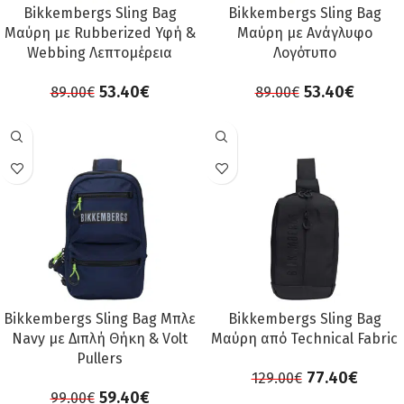
Bikkembergs Sling Bag
Bikkembergs Sling Bag
Μαύρη με Rubberized Υφή &
Μαύρη με Ανάγλυφο
Webbing Λεπτομέρεια
Λογότυπο
53.40
€
53.40
€
89.00
€
89.00
€
ΠΡΟΣΦΟΡΆ
ΠΡΟΣΦΟΡΆ
Bikkembergs Sling Bag Μπλε
Bikkembergs Sling Bag
Navy με Διπλή Θήκη & Volt
Μαύρη από Technical Fabric
Pullers
77.40
€
129.00
€
59.40
€
99.00
€