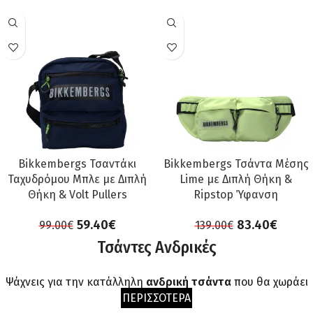
ΠΡΟΣΦΟΡΆ
ΠΡΟΣΦΟΡΆ
Bikkembergs Τσαντάκι
Bikkembergs Τσάντα Μέσης
Ταχυδρόμου Μπλε με Διπλή
Lime με Διπλή Θήκη &
Θήκη & Volt Pullers
Ripstop Ύφανση
59.40
€
83.40
€
99.00
€
139.00
€
Τσάντες Ανδρικές
Ψάχνεις για την κατάλληλη
ανδρική τσάντα
που θα χωράει
ΠΕΡΙΣΣΟΤΕΡΑ
όλα τα απαραίτητα πράγματα για το
γραφείο
σου, ή μήπως