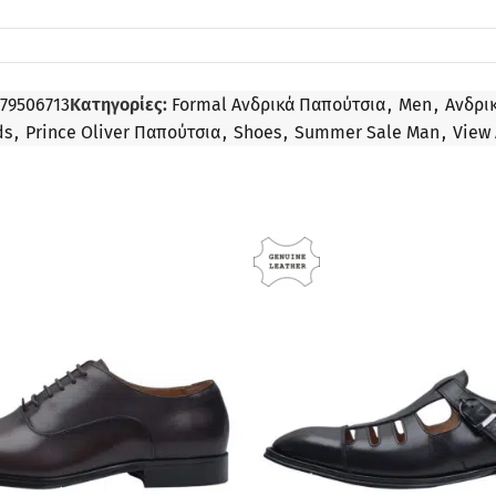
379506713
Κατηγορίες:
Formal Ανδρικά Παπούτσια
,
Men
,
Ανδρι
ds
,
Prince Oliver Παπούτσια
,
Shoes
,
Summer Sale Man
,
View 
ΠΡΟΣΦΟΡΆ