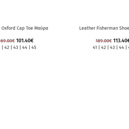
r Oxford Cap Toe Μαύρα
Leather Fisherman Sho
101.40
€
113.40
169.00
€
189.00
€
1
|
42
|
43
|
44
|
45
41
|
42
|
43
|
44
|