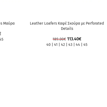
es Μαύρα
Leather Loafers Καφέ Σκούρα με Perforated
Details
€
113.40
€
189.00
€
45
40
|
41
|
42
|
43
|
44
|
45