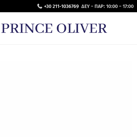
+30 211-1036769
ΔΕΥ − ΠΑΡ: 10:00 − 17:00