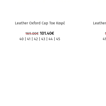
Leather Oxford Cap Toe Καφέ
Leathe
101.40
€
169.00
€
40
|
41
|
42
|
43
|
44
|
45
4