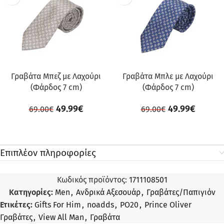
Γραβάτα Μπεζ με Λαχούρι
Γραβάτα Μπλε με Λαχούρι
(Φάρδος 7 cm)
(Φάρδος 7 cm)
49.99
€
49.99
€
69.00
€
69.00
€
Επιπλέον πληροφορίες
Κωδικός προϊόντος:
1711108501
Κατηγορίες:
Men
,
Ανδρικά Αξεσουάρ
,
Γραβάτες/Παπιγιόν
Ετικέτες:
Gifts For Him
,
noadds
,
PO20
,
Prince Oliver
Γραβάτες
,
View All Man
,
Γραβάτα