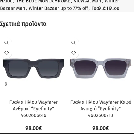
Ηλίου
,
THE BLUE MONOCHROME
,
View All Man
,
Winter
Bazaar Man
,
Winter Bazaar up to 77% off
,
Γυαλιά Ηλίου
Σχετικά προϊόντα
Γυαλιά Ηλίου Wayfarer
Γυαλιά Ηλίου Wayfarer Καφέ
Ανθρακί “Eyefinity”
Ανοιχτό “Eyefinity”
4602606616
4602606713
98.00
€
98.00
€