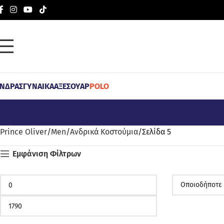
ΝΔΡΑΣ
ΓΥΝΑΙΚΑ
ΑΞΕΣΟΥΑΡ
POLO
Prince Oliver
Men
Ανδρικά Κοστούμια
Σελίδα 5
Εμφάνιση Φίλτρων