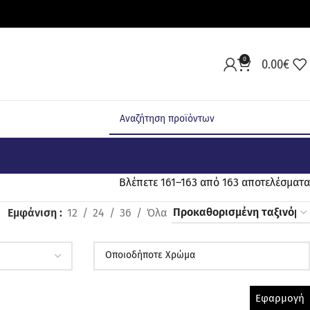
0
0.00
€
Βλέπετε 161–163 από 163 αποτελέσματα
Εμφάνιση
12
24
36
Όλα
Εφαρμογή