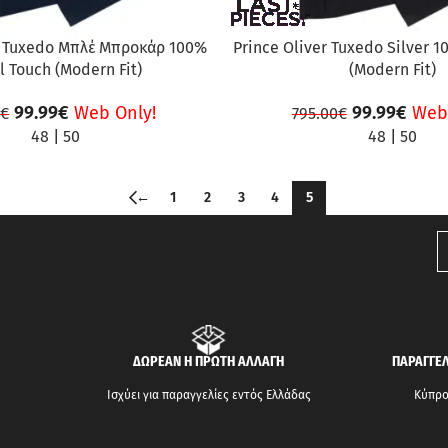
r Tuxedo Μπλέ Μπροκάρ 100%
Prince Oliver Tuxedo Silver 
 Touch (Modern Fit)
(Modern Fit)
99.99
€
Web Only!
99.99
€
Web
0
€
795.00
€
48
|
50
48
|
50
←
1
2
3
4
5
ΔΩΡΕΑΝ Η ΠΡΩΤΗ ΑΛΛΑΓΗ
ΠΑΡΑΓΓΕΛ
Ισχύει για παραγγελίες εντός Ελλάδας
Κύπρος