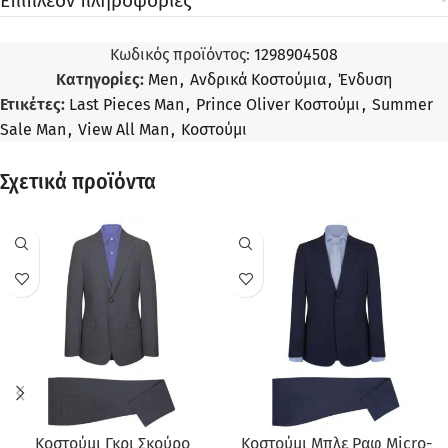
Επιπλέον πληροφορίες
Κωδικός προϊόντος:
1298904508
Κατηγορίες:
Men
,
Ανδρικά Κοστούμια
,
Ένδυση
Ετικέτες:
Last Pieces Man
,
Prince Oliver Κοστούμι
,
Summer
Sale Man
,
View All Man
,
Κοστούμι
Σχετικά προϊόντα
ΠΡΟΣΦΟΡΆ
ΠΡΟΣΦΟΡΆ
Κοστούμι Γκρι Σκούρο
Κοστούμι Μπλε Ραφ Micro-