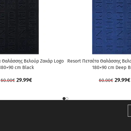
α Θαλάσσης Βελούρ Ζακάρ Logo
Resort Πετσέτα Θαλάσσης Βελ
180×90 cm Black
180×90 cm Deep B
29.99
€
29.99
€
60.00
€
60.00
€