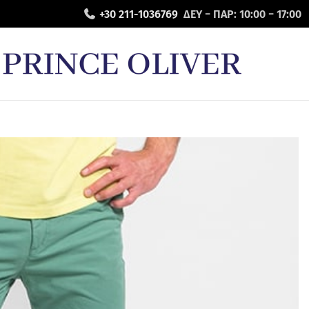
+30 211-1036769
ΔΕΥ − ΠΑΡ: 10:00 − 17:00