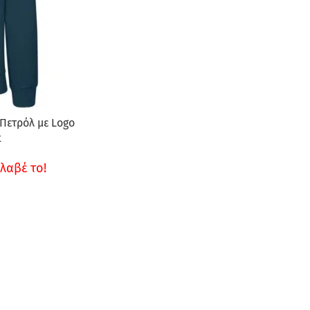
Πετρόλ με Logo
t
λαβέ το!