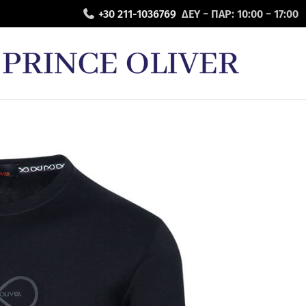
+30 211-1036769
ΔΕΥ − ΠΑΡ: 10:00 − 17:00