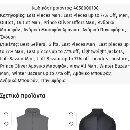
Κωδικός προϊόντος:
4058000108
Κατηγορίες:
Last Pieces Man
,
Last Pieces up to 77% Off
,
Men
,
Outlet
,
Outlet Man
,
Prince Oliver Offers Man
,
Ανδρικά
Μπουφάν
,
Ανδρικά Μπουφάν Αμάνικα
,
Ανδρικά Πανωφόρια
,
Ένδυση
Ετικέτες:
Best Sellers
,
Gifts
,
Last Pieces Man
,
Last pieces up
to 77% Man
,
Last pieces up to 77% off
,
Lightweight Jackets
,
Loft Bazaar Man
,
Loft Bazaar up to 77% off
,
noadds
,
nostore
,
Prince Oliver Αμάνικο Μπουφάν
,
View All Man
,
Winter Bazaar
Man
,
Winter Bazaar up to 77% off
,
Αμάνικο Μπουφάν
,
Ανδρικά Μπουφάν
,
Πανωφόρια
Σχετικά προϊόντα
ΠΡΟΣΦΟΡΆ
ΠΡΟΣΦΟΡΆ