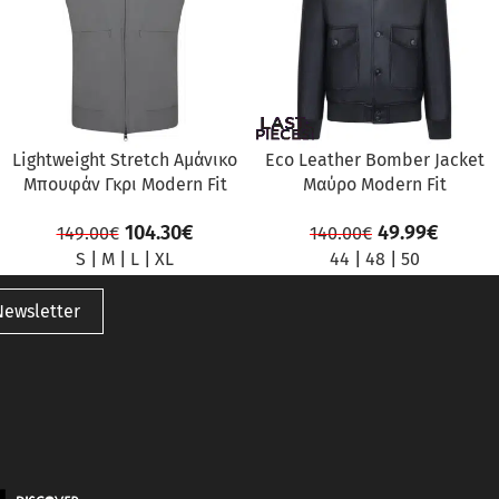
Lightweight Stretch Αμάνικο
Eco Leather Bomber Jacket
Μπουφάν Γκρι Modern Fit
Μαύρο Modern Fit
104.30
€
49.99
€
149.00
€
140.00
€
S
|
M
|
L
|
XL
44
|
48
|
50
Newsletter