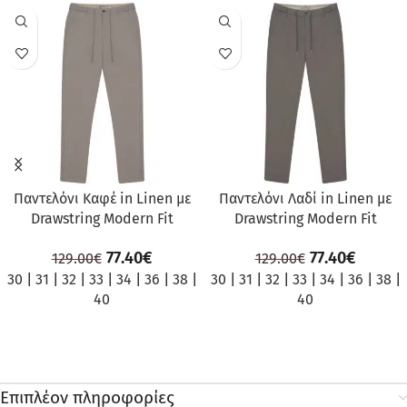
ΠΡΟΣΦΟΡΆ
ΠΡΟΣΦΟΡΆ
Παντελόνι Καφέ in Linen με
Παντελόνι Λαδί in Linen με
Drawstring Modern Fit
Drawstring Modern Fit
77.40
€
77.40
€
129.00
€
129.00
€
30
|
31
|
32
|
33
|
34
|
36
|
38
|
30
|
31
|
32
|
33
|
34
|
36
|
38
|
40
40
Επιπλέον πληροφορίες