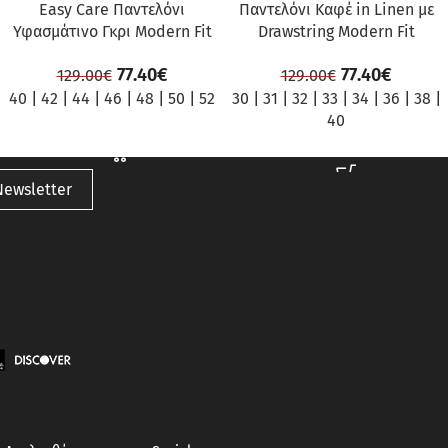
Easy Care Παντελόνι
Παντελόνι Καφέ in Linen με
Υφασμάτινο Γκρι Modern Fit
Drawstring Modern Fit
77.40
€
77.40
€
129.00
€
129.00
€
40
|
42
|
44
|
46
|
48
|
50
|
52
30
|
31
|
32
|
33
|
34
|
36
|
38
|
40
Newsletter