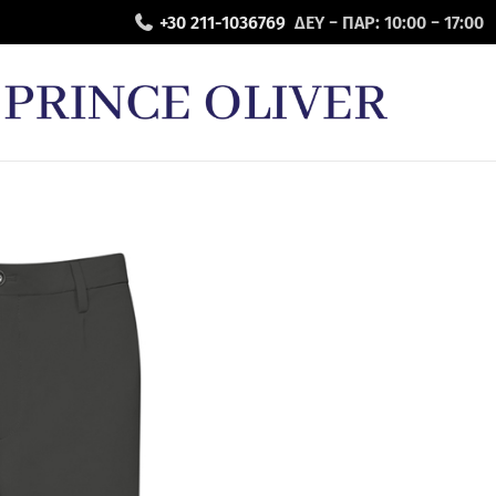
+30 211-1036769
ΔΕΥ − ΠΑΡ: 10:00 − 17:00