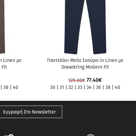
n Linen με
Παντελόνι Μπλε Σκούρο in Linen με
 Fit
Drawstring Modern Fit
77.40
€
129.00
€
|
38
|
40
30
|
31
|
32
|
33
|
34
|
36
|
38
|
40
Εγγραφή Στο Newsletter