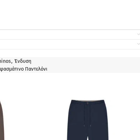
hinos
,
Ένδυση
φασμάτινο Παντελόνι
ΠΡΟΣΦΟΡΆ