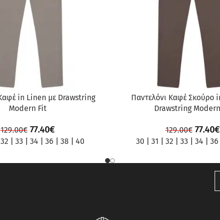
Καφέ in Linen με Drawstring
Παντελόνι Καφέ Σκούρο i
Modern Fit
Drawstring Modern
77.40
€
77.40
€
129.00
€
129.00
€
|
32
|
33
|
34
|
36
|
38
|
40
30
|
31
|
32
|
33
|
34
|
36