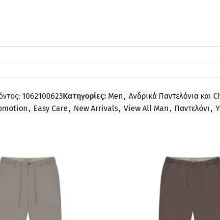
όντος:
1062100623
Κατηγορίες:
Men
,
Ανδρικά Παντελόνια και C
omotion
,
Easy Care
,
New Arrivals
,
View All Man
,
Παντελόνι
,
Υ
ΠΡΟΣΦΟΡΆ