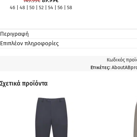
89.99
€
149.99
€
46
|
48
|
50
|
52
|
54
|
56
|
58
Περιγραφή
Επιπλέον πληροφορίες
Κωδικός προϊ
Ετικέτες:
AboutABpr
Σχετικά προϊόντα
ΠΡΟΣΦΟΡΆ
ΠΡΟΣΦΟΡΆ