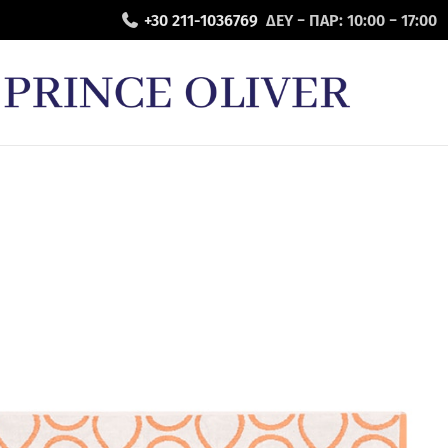
+30 211-1036769
ΔΕΥ − ΠΑΡ: 10:00 − 17:00