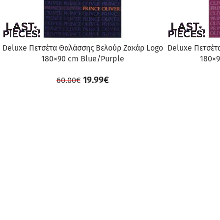
Deluxe Πετσέτα Θαλάσσης Βελούρ Ζακάρ Logo
Deluxe Πετσέτ
180×90 cm Blue/Purple
180×9
19.99
€
60.00
€