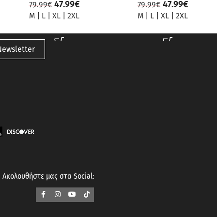
47.99
€
47.99
€
79.99
€
79.99
€
M
|
L
|
XL
|
2XL
M
|
L
|
XL
|
2XL
Newsletter
Ακολουθήστε μας στα Social: