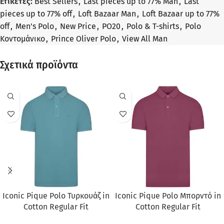
Ετικέτες:
Best Sellers
,
Last pieces up to 77% Man
,
Last
pieces up to 77% off
,
Loft Bazaar Man
,
Loft Bazaar up to 77%
off
,
Men's Polo
,
New Price
,
PO20
,
Polo & T-shirts
,
Polo
Κοντομάνικο
,
Prince Oliver Polo
,
View All Man
Σχετικά προϊόντα
ΠΡΟΣΦΟΡΆ
ΠΡΟΣΦΟΡΆ
Iconic Pique Polo Τυρκουάζ in
Iconic Pique Polo Μπορντό in
Cotton Regular Fit
Cotton Regular Fit