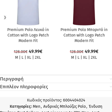
Premium Polo Λευκό in
Premium Polo Μπορντό in
Cotton with Logo Patch
Cotton with Logo Patch
Modern Fit
Modern Fit
49.99
€
49.99
€
128.00
€
128.00
€
M
|
L
|
XL
|
2XL
M
|
L
|
XL
|
2XL
Περιγραφή
Επιπλέον πληροφορίες
Κωδικός προϊόντος:
6004404024
Κατηγορίες:
Men
,
Ανδρικές Μπλούζες Polo
,
Ένδυση