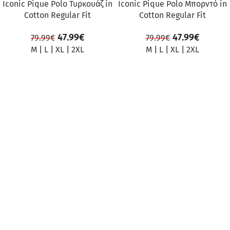
Iconic Pique Polo Τυρκουάζ in
Iconic Pique Polo Μπορντό in
Cotton Regular Fit
Cotton Regular Fit
47.99
€
47.99
€
79.99
€
79.99
€
M
|
L
|
XL
|
2XL
M
|
L
|
XL
|
2XL