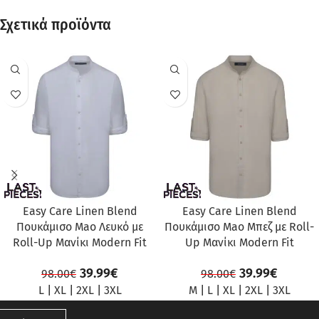
Σχετικά προϊόντα
ΠΡΟΣΦΟΡΆ
ΠΡΟΣΦΟΡΆ
Easy Care Linen Blend
Easy Care Linen Blend
Πουκάμισο Mao Λευκό με
Πουκάμισο Mao Μπεζ με Roll-
Roll-Up Μανίκι Modern Fit
Up Μανίκι Modern Fit
39.99
€
39.99
€
98.00
€
98.00
€
L
|
XL
|
2XL
|
3XL
M
|
L
|
XL
|
2XL
|
3XL