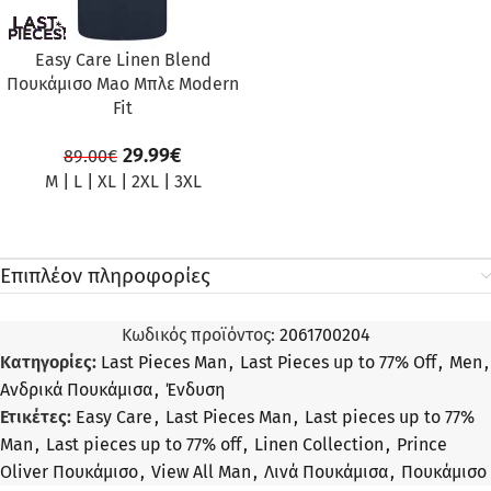
Easy Care Linen Blend
Πουκάμισο Mao Μπλε Modern
Fit
29.99
€
89.00
€
M
|
L
|
XL
|
2XL
|
3XL
Επιπλέον πληροφορίες
Κωδικός προϊόντος:
2061700204
Κατηγορίες:
Last Pieces Man
,
Last Pieces up to 77% Off
,
Men
,
Ανδρικά Πουκάμισα
,
Ένδυση
Ετικέτες:
Easy Care
,
Last Pieces Man
,
Last pieces up to 77%
Man
,
Last pieces up to 77% off
,
Linen Collection
,
Prince
Oliver Πουκάμισο
,
View All Man
,
Λινά Πουκάμισα
,
Πουκάμισο