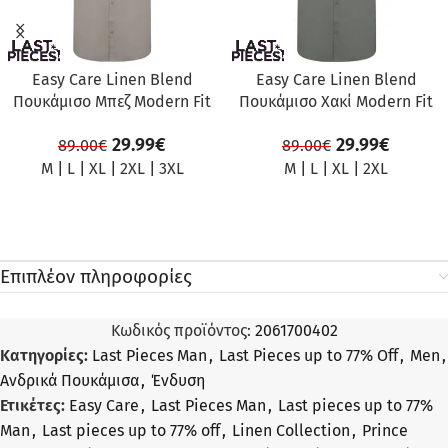
Easy Care Linen Blend
Easy Care Linen Blend
Πουκάμισο Μπεζ Modern Fit
Πουκάμισο Χακί Modern Fit
29.99
€
29.99
€
89.00
€
89.00
€
M
|
L
|
XL
|
2XL
|
3XL
M
|
L
|
XL
|
2XL
Επιπλέον πληροφορίες
Κωδικός προϊόντος:
2061700402
Κατηγορίες:
Last Pieces Man
,
Last Pieces up to 77% Off
,
Men
,
Ανδρικά Πουκάμισα
,
Ένδυση
Ετικέτες:
Easy Care
,
Last Pieces Man
,
Last pieces up to 77%
Man
,
Last pieces up to 77% off
,
Linen Collection
,
Prince