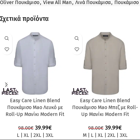
Oliver Πουκάμισο
,
View All Man
,
Λινά Πουκάμισα
,
Πουκάμισο
Σχετικά προϊόντα
ΠΡΟΣΦΟΡΆ
ΠΡΟΣΦΟΡΆ
Easy Care Linen Blend
Easy Care Linen Blend
Πουκάμισο Mao Λευκό με
Πουκάμισο Mao Μπεζ με Roll-
Roll-Up Μανίκι Modern Fit
Up Μανίκι Modern Fit
39.99
€
39.99
€
98.00
€
98.00
€
L
|
XL
|
2XL
|
3XL
M
|
L
|
XL
|
2XL
|
3XL