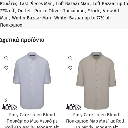
Ετικέτες:
Last Pieces Man
,
Loft Bazaar Man
,
Loft Bazaar up to
77% off
,
Outlet
,
Prince Oliver Πουκάμισο
,
Stock
,
View All
Man
,
Winter Bazaar Man
,
Winter Bazaar up to 77% off
,
Πουκάμισο
Σχετικά προϊόντα
ΠΡΟΣΦΟΡΆ
ΠΡΟΣΦΟΡΆ
Easy Care Linen Blend
Easy Care Linen Blend
Πουκάμισο Mao Λευκό με
Πουκάμισο Mao Μπεζ με Roll-
Roll-Up Μανίκι Modern Fit
Up Μανίκι Modern Fit