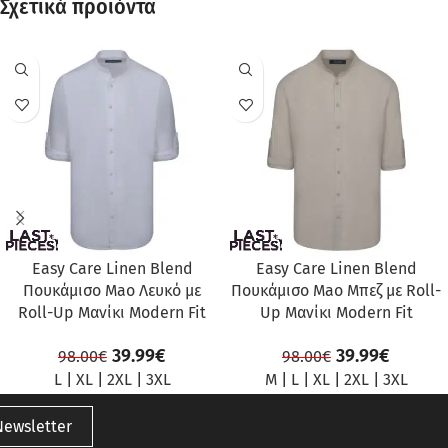
Σχετικά προϊόντα
ΠΡΟΣΦΟΡΆ
ΠΡΟΣΦΟΡΆ
Easy Care Linen Blend
Easy Care Linen Blend
Πουκάμισο Mao Λευκό με
Πουκάμισο Mao Μπεζ με Roll-
Roll-Up Μανίκι Modern Fit
Up Μανίκι Modern Fit
39.99
€
39.99
€
98.00
€
98.00
€
L
|
XL
|
2XL
|
3XL
M
|
L
|
XL
|
2XL
|
3XL
Newsletter