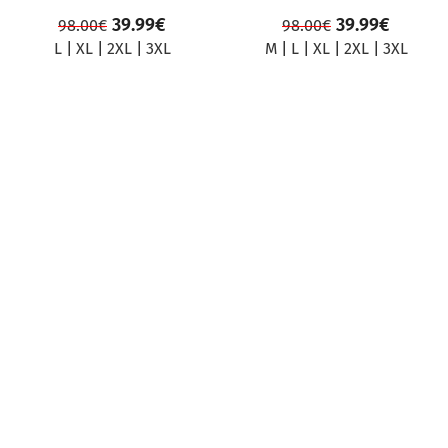
39.99
€
39.99
€
98.00
€
98.00
€
L
|
XL
|
2XL
|
3XL
M
|
L
|
XL
|
2XL
|
3XL