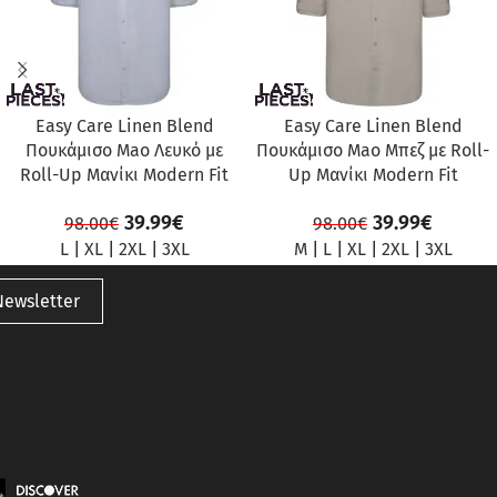
Easy Care Linen Blend
Easy Care Linen Blend
Πουκάμισο Mao Λευκό με
Πουκάμισο Mao Μπεζ με Roll-
Roll-Up Μανίκι Modern Fit
Up Μανίκι Modern Fit
39.99
€
39.99
€
98.00
€
98.00
€
L
|
XL
|
2XL
|
3XL
M
|
L
|
XL
|
2XL
|
3XL
Newsletter