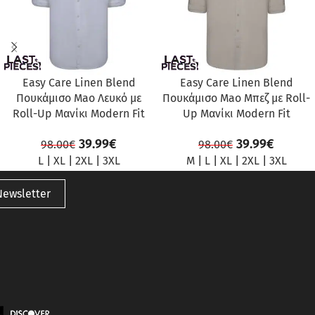
Easy Care Linen Blend
Easy Care Linen Blend
Πουκάμισο Mao Λευκό με
Πουκάμισο Mao Μπεζ με Roll-
Roll-Up Μανίκι Modern Fit
Up Μανίκι Modern Fit
39.99
€
39.99
€
98.00
€
98.00
€
L
|
XL
|
2XL
|
3XL
M
|
L
|
XL
|
2XL
|
3XL
Newsletter