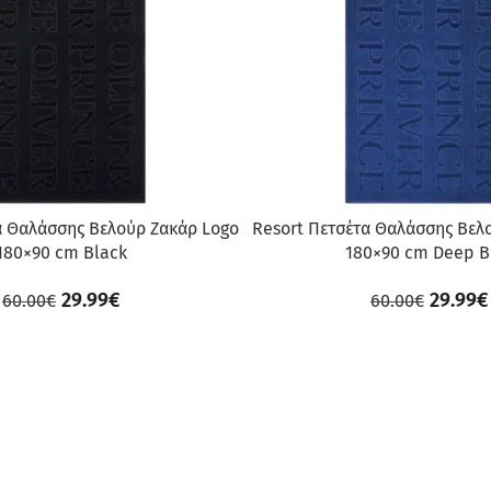
α Θαλάσσης Βελούρ Ζακάρ Logo
Resort Πετσέτα Θαλάσσης Βελ
180×90 cm Black
180×90 cm Deep B
29.99
€
29.99
€
60.00
€
60.00
€