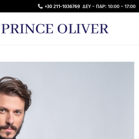
+30 211-1036769
ΔΕΥ − ΠΑΡ: 10:00 − 17:00