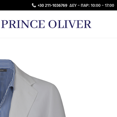
+30 211-1036769
ΔΕΥ − ΠΑΡ: 10:00 − 17:00