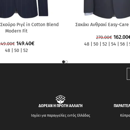
Σκούρο Ριγέ in Cotton Blend
Σακάκι Ανθρακί Easy-Care
Modern Fit
162.00
270.00
€
149.40
€
249.00
€
48
|
50
|
52
|
54
|
56
|
48
|
50
|
52
ΔΩΡΕΑΝ Η ΠΡΩΤΗ ΑΛΛΑΓΗ
ΠΑΡΑΓΓΕΛ
Ισχύει για παραγγελίες εντός Ελλάδας
Κύπρος