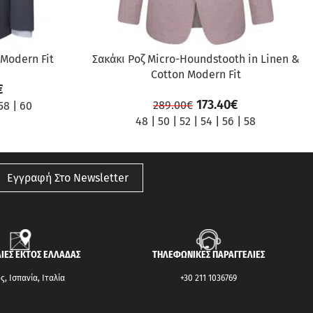
 Modern Fit
Σακάκι Ροζ Micro-Houndstooth in Linen &
Cotton Modern Fit
€
173.40
€
289.00
€
58
|
60
48
|
50
|
52
|
54
|
56
|
58
Εγγραφή Στο Newsletter
ΙΕΣ ΕΚΤΟΣ ΕΛΛΑΔΑΣ
ΤΗΛΕΦΩΝΙΚΕΣ ΠΑΡΑΓΓΕΛΙΕΣ
, Ισπανία, Ιταλία
+30 211 1036769