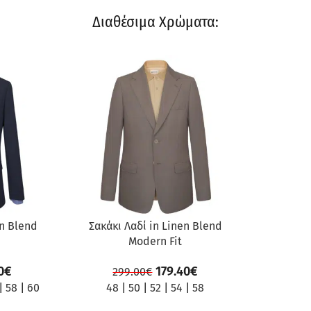
Διαθέσιμα Χρώματα:
ΠΡΟΣΦΟΡΆ
en Blend
Σακάκι Λαδί in Linen Blend
Modern Fit
0
€
179.40
€
299.00
€
|
58
|
60
48
|
50
|
52
|
54
|
58