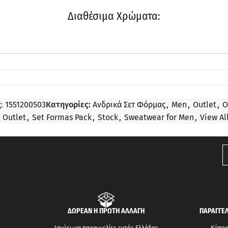
Διαθέσιμα Χρώματα:
ς:
1551200503
Κατηγορίες:
Aνδρικά Σετ Φόρμας
,
Men
,
Outlet
,
O
Outlet
,
Set Formas Pack
,
Stock
,
Sweatwear for Men
,
View Al
ΔΩΡΕΑΝ Η ΠΡΩΤΗ ΑΛΛΑΓΗ
ΠΑΡΑΓΓΕΛ
Ισχύει για παραγγελίες εντός Ελλάδας
Κύπρος