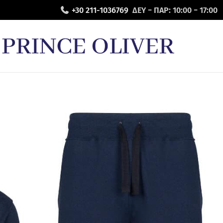
+30 211-1036769
ΔΕΥ − ΠΑΡ: 10:00 − 17:00