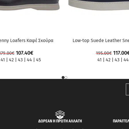
enny Loafers Καφέ Σκούρα
Low-top Suede Leather Sn
107.40
€
117.00
179.00
€
195.00
€
|
41
|
42
|
43
|
44
|
45
41
|
42
|
43
|
44
ΔΩΡΕΑΝ Η ΠΡΩΤΗ ΑΛΛΑΓΗ
ΠΑΡΑΓΓΕΛ