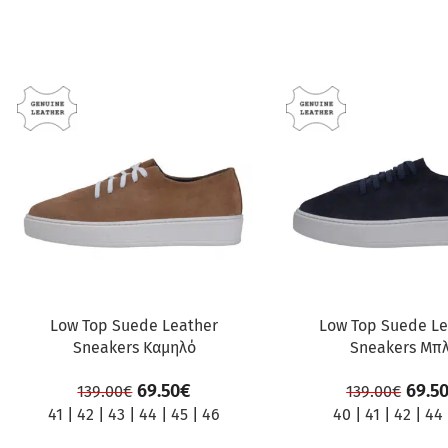
ΠΡΟΣΦΟΡΆ
ΠΡΟΣΦΟΡΆ
Low Top Suede Leather
Low Top Suede Le
Sneakers Καμηλό
Sneakers Μπ
69.50
€
69.5
139.00
€
139.00
€
41
|
42
|
43
|
44
|
45
|
46
40
|
41
|
42
|
44