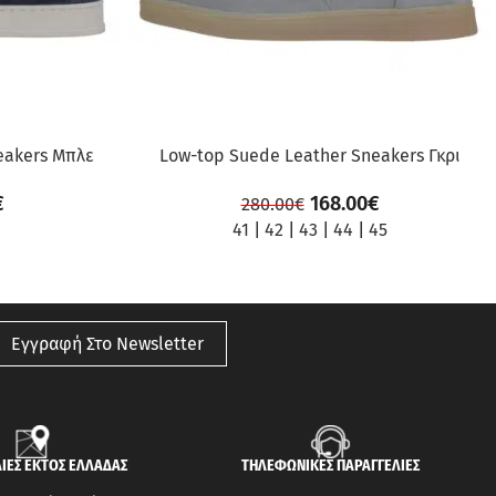
eakers Μπλε
Low-top Suede Leather Sneakers Γκρι
€
168.00
€
280.00
€
41
|
42
|
43
|
44
|
45
Εγγραφή Στο Newsletter
ΙΕΣ ΕΚΤΟΣ ΕΛΛΑΔΑΣ
ΤΗΛΕΦΩΝΙΚΕΣ ΠΑΡΑΓΓΕΛΙΕΣ