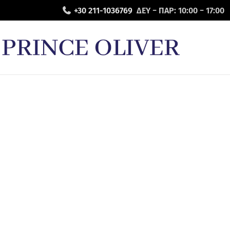
+30 211-1036769
ΔΕΥ − ΠΑΡ: 10:00 − 17:00