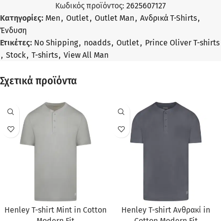
Κωδικός προϊόντος:
2625607127
Κατηγορίες:
Men
,
Outlet
,
Outlet Man
,
Ανδρικά T-Shirts
,
Ένδυση
Ετικέτες:
No Shipping
,
noadds
,
Outlet
,
Prince Oliver T-shirts
,
Stock
,
T-shirts
,
View All Man
Σχετικά προϊόντα
ΠΡΟΣΦΟΡΆ
ΠΡΟΣΦΟΡΆ
Henley T-shirt Mint in Cotton
Henley T-shirt Ανθρακί in
Modern Fit
Cotton Modern Fit