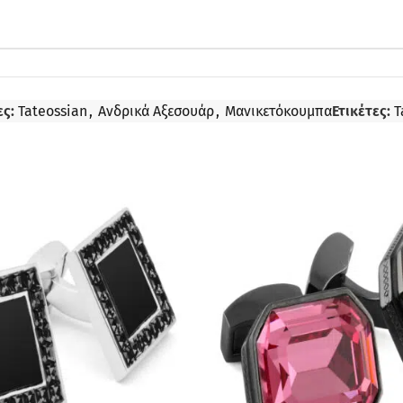
ς:
Tateossian
,
Ανδρικά Αξεσουάρ
,
Μανικετόκουμπα
Ετικέτες:
T