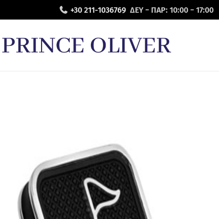
+30 211-1036769
ΔΕΥ − ΠΑΡ: 10:00 − 17:00