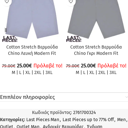
Cotton Stretch Βερμούδα
Cotton Stretch Βερμούδα
Chino Λευκή Modern Fit
Chino Γκρι Modern Fit
25.00
€
Πρόλαβέ το!
25.00
€
Πρόλαβέ το!
79.00
€
79.00
€
M
|
L
|
XL
|
2XL
|
3XL
M
|
L
|
XL
|
2XL
|
3XL
Επιπλέον πληροφορίες
Κωδικός προϊόντος:
2761700324
Κατηγορίες:
Last Pieces Man
,
Last Pieces up to 77% Off
,
Men
,
Outlet
,
Outlet Man
,
Ανδρικές Βερμούδες
,
Ένδυση