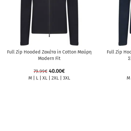
Full Zip Hooded Ζακέτα in Cotton Μαύρη
Full Zip Ho
Modern Fit
Σ
40.00
€
79.99
€
M
|
L
|
XL
|
2XL
|
3XL
M