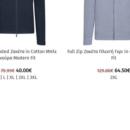
oded Ζακέτα in Cotton Μπλε
Full Zip Ζακέτα Πλεκτή Γκρι i
κούρα Modern Fit
Fit
40.00
€
64.50
79.99
€
129.00
€
|
L
|
XL
|
2XL
|
3XL
2XL