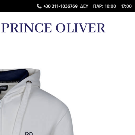
+30 211-1036769
ΔΕΥ − ΠΑΡ: 10:00 − 17:00