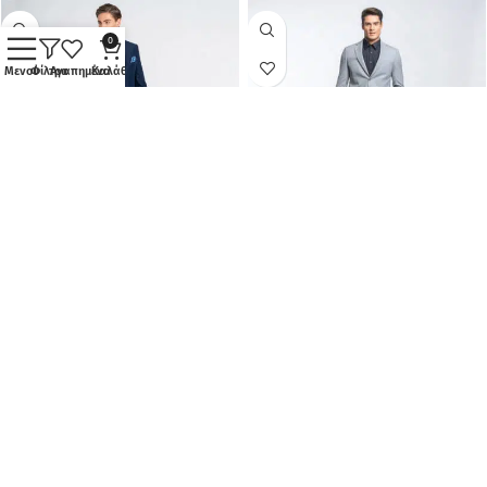
0
Μενού
Φίλτρα
Αγαπημένα
Καλάθι
Prince Oliver Κοστούμι Μπλε
Prince Oliver Κοστούμι Γκρι
(Modern Fit)
(Modern Fit)
ΠΡΟΣΦΟΡΆ