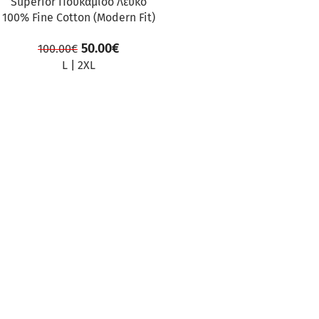
Superior Πουκάμισο Λευκό
100% Fine Cotton (Modern Fit)
50.00
€
100.00
€
L
|
2XL