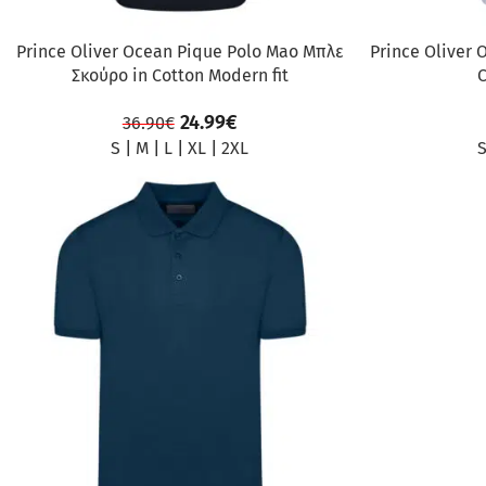
Prince Oliver Ocean Pique Polo Mao Μπλε
Prince Oliver 
Σκούρο in Cotton Modern fit
C
24.99
€
36.90
€
S
|
M
|
L
|
XL
|
2XL
ΠΡΟΣΦΟΡΆ