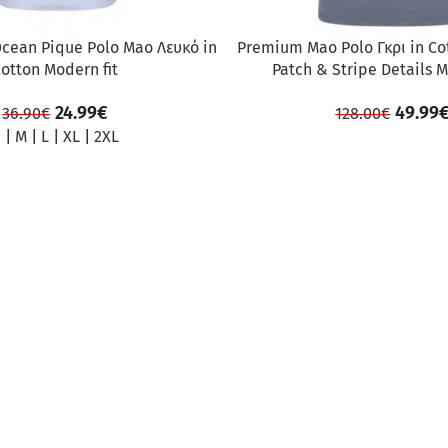
Ocean Pique Polo Mao Λευκό in
Premium Mao Polo Γκρι in Co
otton Modern fit
Patch & Stripe Details M
24.99
€
49.99
36.90
€
128.00
€
S
|
M
|
L
|
XL
|
2XL