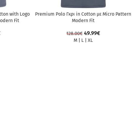
tton with Logo
Premium Polo Γκρι in Cotton με Micro Pattern
odern Fit
Modern Fit
€
49.99
€
128.00
€
M
|
L
|
XL