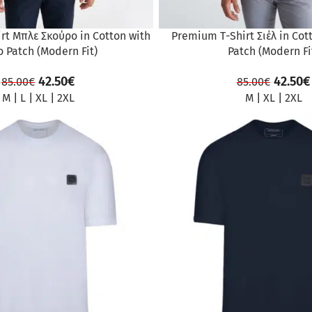
rt Μπλε Σκούρο in Cotton with
Premium Τ-Shirt Σιέλ in Cot
o Patch (Modern Fit)
Patch (Modern Fi
42.50
€
42.50
€
85.00
€
85.00
€
M
|
L
|
XL
|
2XL
M
|
XL
|
2XL
ΠΡΟΣΦΟΡΆ