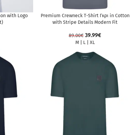
ton with Logo
Premium Crewneck Τ-Shirt Γκρι in Cotton
t)
with Stripe Details Modern Fit
39.99
€
89.00
€
M
|
L
|
XL
ΠΡΟΣΦΟΡΆ