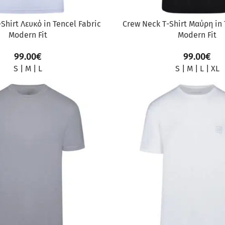
Shirt Λευκό in Tencel Fabric
Crew Neck Τ-Shirt Μαύρη in 
Modern Fit
Modern Fit
99.00
€
99.00
€
S
|
M
|
L
S
|
M
|
L
|
XL
ΠΡΟΣΦΟΡΆ