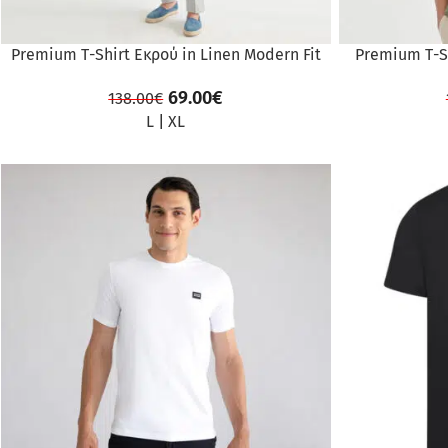
Premium Τ-Shirt Εκρού in Linen Modern Fit
Premium Τ-Sh
69.00
€
138.00
€
L
|
XL
ΠΡΟΣΦΟΡΆ
ΠΡΟΣΦΟΡΆ