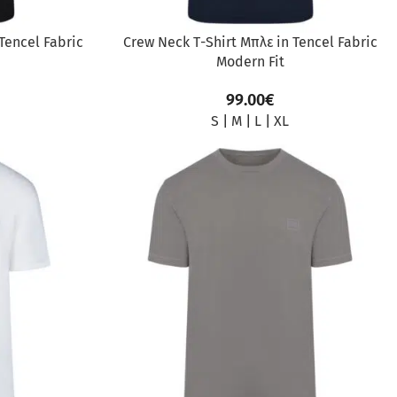
Tencel Fabric
Crew Neck Τ-Shirt Μπλε in Tencel Fabric
Modern Fit
99.00
€
S
|
M
|
L
|
XL
ΠΡΟΣΦΟΡΆ