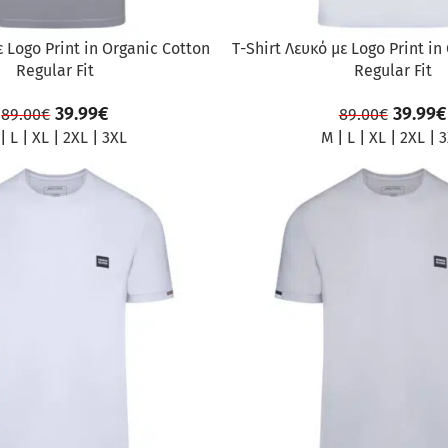
ε Logo Print in Organic Cotton
Τ-Shirt Λευκό με Logo Print in
Regular Fit
Regular Fit
39.99
€
39.99
€
89.00
€
89.00
€
|
L
|
XL
|
2XL
|
3XL
M
|
L
|
XL
|
2XL
|
3
ΠΡΟΣΦΟΡΆ