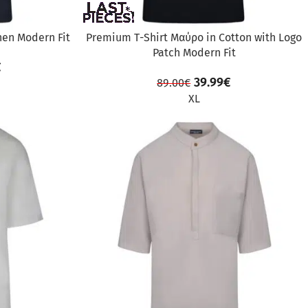
nen Modern Fit
Premium Τ-Shirt Μαύρο in Cotton with Logo
Patch Modern Fit
€
39.99
€
89.00
€
XL