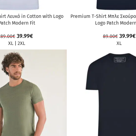
rt Λευκό in Cotton with Logo
Premium Τ-Shirt Μπλε Σκούρο 
Patch Modern Fit
Logo Patch Modern
39.99
€
39.99
€
89.00
€
89.00
€
XL
|
2XL
XL
ΠΡΟΣΦΟΡΆ