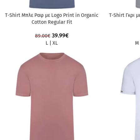
Τ-Shirt Μπλε Ραφ με Logo Print in Organic
Τ-Shirt Γκρι μ
Cotton Regular Fit
39.99
€
89.00
€
L
|
XL
M
ΠΡΟΣΦΟΡΆ
ΠΡΟΣΦΟΡΆ