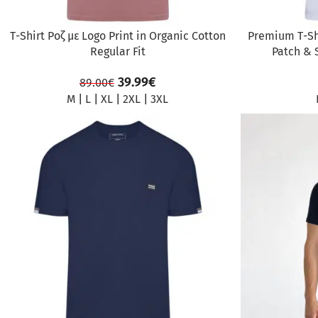
Τ-Shirt Ροζ με Logo Print in Organic Cotton
Premium Τ-Shi
Regular Fit
Patch & 
39.99
€
89.00
€
M
|
L
|
XL
|
2XL
|
3XL
ΠΡΟΣΦΟΡΆ
ΠΡΟΣΦΟΡΆ