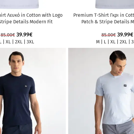
rt Λευκό in Cotton with Logo
Premium Τ-Shirt Γκρι in Cot
Stripe Details Modern Fit
Patch & Stripe Details M
39.99
€
39.99
€
85.00
€
85.00
€
L
|
XL
|
2XL
|
3XL
M
|
L
|
XL
|
2XL
|
3
ΠΡΟΣΦΟΡΆ