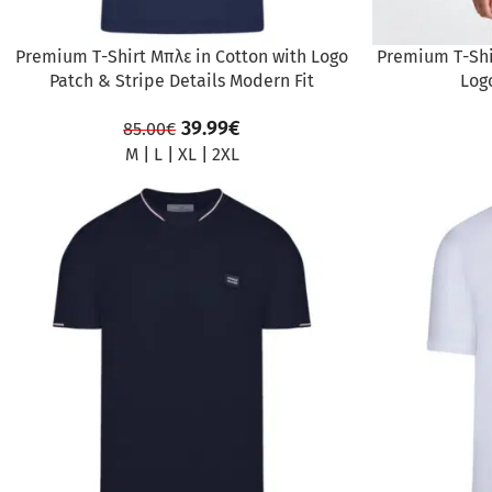
Premium Τ-Shirt Μπλε in Cotton with Logo
Premium Τ-Shi
Patch & Stripe Details Modern Fit
Log
39.99
€
85.00
€
M
|
L
|
XL
|
2XL
ΠΡΟΣΦΟΡΆ
ΠΡΟΣΦΟΡΆ