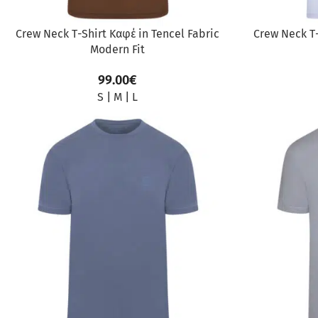
Crew Neck Τ-Shirt Καφέ in Tencel Fabric
Crew Neck Τ-
Modern Fit
99.00
€
S
|
M
|
L
ΠΡΟΣΦΟΡΆ
ΠΡΟΣΦΟΡΆ