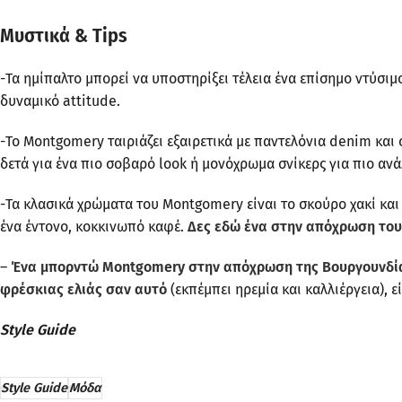
Μυστικά
& Tips
-Τα ημίπαλτο μπορεί να υποστηρίξει τέλεια ένα επίσημο ντύσιμ
δυναμικό attitude.
-Το Montgomery ταιριάζει εξαιρετικά με παντελόνια denim και 
δετά για ένα πιο σοβαρό look ή μονόχρωμα σνίκερς για πιο αν
-Τα κλασικά χρώματα του Montgomery είναι το σκούρο χακί και
ένα έντονο, κοκκινωπό καφέ.
Δες εδώ ένα στην απόχρωση του
–
Ένα μπορντώ Montgomery στην απόχρωση της Βουργουνδ
φρέσκιας ελιάς σαν αυτό
(εκπέμπει ηρεμία και καλλιέργεια), ε
Style Guide
Style Guide
Μόδα