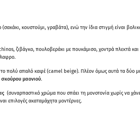
ο (σακάκι, κουστούμι, γραβάτα), ενώ την ίδια στιγμή είναι βολ
chinos, ζιβάγκο, πουλοβεράκι με πουκάμισο, χοντρά πλεκτά και
άλαφρο.
 το πολύ απαλό καφέ (camel beige). Πλέον όμως αυτά τα δύο μ
 σκούρου μαονιού
.
ίας
(συναρπαστικό χρώμα που σπάει τη μονοτονία χωρίς να χάνε
ίναι επιλογές ακαταμάχητα μοντέρνες.