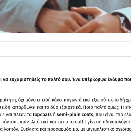
ει να ευχαριστηθείς το παλτό σου. Ένα υπέρκομψο ένδυμα πο
τητη, όχι μόνο επειδή κάνει παγωνιά εκεί έξω ούτε επειδή χρει
επειδή κατορθώνει και τα δύο εξαιρετικά. Ποιο παλτό όμως; Η ε
ο είναι πλέον τα
topcoats
ή
semi-
plain
coats
, που είναι πιο ε
0 πόντους πριν. Από εκεί και κάτω το outfit γίνεται αδικαιολόγ
λτα λοιπόν. Ευέλικτα και προσαρμόσιμα, με μινιμαλιστικό σχεδι