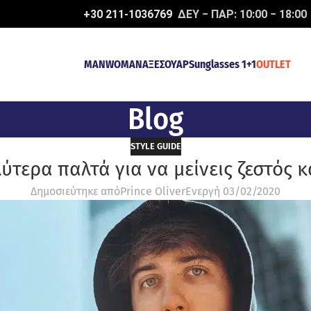
+30 211-1036769
ΔΕΥ − ΠΑΡ: 10:00 − 18:00
MAN
WOMAN
ΑΞΕΣΟΥΑΡ
Sunglasses 1+1
OUTLET
Blog
STYLE GUIDE
λύτερα παλτά για να μείνεις ζεστός κ
Δημοσιεύτηκε από
Prince Oliver
Ενεργή 03/02/2020