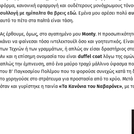
φόρμα, κανονική εφαρμογή και ουδέτερους μονόχρωμους τόνους
συλλογή με ημίπαλτα θα βρεις εδώ
. Εμένα μου αρέσει πολύ
αυ
αυτό το πέτο στα παλτά είναι τάση.
Ας έρθουμε, όμως, στο αγαπημένο μου
Monty
. Η προσωπικότητα
κάνει να φαίνεσαι τόσο ιντελεκτουέλ όσο και γοητευτικός. Είν
των Τεχνών ή των γραμμάτων, ή απλώς αν είσαι δραστήριος στα 
Αν και η επίσημη ονομασία του είναι
duffel coat
λόγω της ομών
απλώς την έμπνευση, από ένα μαύρο τραχύ μάλλινο ύφασμα που
του Β’ Παγκοσμίου Πολέμου που το φορούσε συνεχώς κατά τη δ
το χορηγούσε στο στράτευμα για προστασία από το κρύο. Μετά τ
όταν και γυρίστηκε η ταινία
«Τα Κανόνια του Ναβαρόνε»
, με 