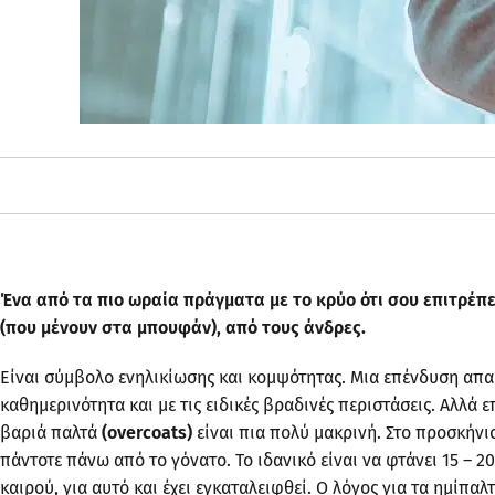
Ένα από τα πιο ωραία πράγματα με το κρύο ότι σου επιτρέπ
(που μένουν στα μπουφάν), από τους άνδρες.
Είναι σύμβολο ενηλικίωσης και κομψότητας. Μια επένδυση απαραί
καθημερινότητα και με τις ειδικές βραδινές περιστάσεις. Αλλά 
βαριά παλτά
(
overcoats)
είναι πια πολύ μακρινή. Στο προσκήνι
πάντοτε πάνω από το γόνατο. Το ιδανικό είναι να φτάνει 15 – 2
καιρού, για αυτό και έχει εγκαταλειφθεί. Ο λόγος για τα ημίπα