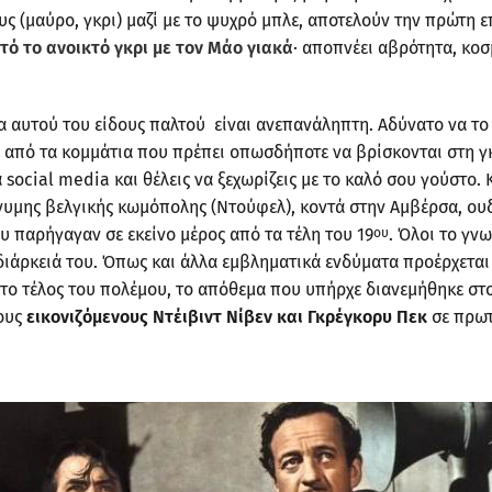
 (μαύρο, γκρι) μαζί με το ψυχρό μπλε, αποτελούν την πρώτη 
τό το ανοικτό γκρι με τον Μάο γιακά
· αποπνέει αβρότητα, κο
 αυτού του είδους παλτού είναι ανεπανάληπτη. Αδύνατο να το 
αι από τα κομμάτια που πρέπει οπωσδήποτε να βρίσκονται στη γ
social media και θέλεις να ξεχωρίζεις με το καλό σου γούστο. 
υμης βελγικής κωμόπολης (Ντούφελ), κοντά στην Αμβέρσα, ουδέ
 παρήγαγαν σε εκείνο μέρος από τα τέλη του 19
. Όλοι το γν
ου
ιάρκειά του. Όπως και άλλα εμβληματικά ενδύματα προέρχεται 
ο τέλος του πολέμου, το απόθεμα που υπήρχε διανεμήθηκε στους
τους
εικονιζόμενους Ντέιβιντ Νίβεν και Γκρέγκορυ Πεκ
σε πρωτ