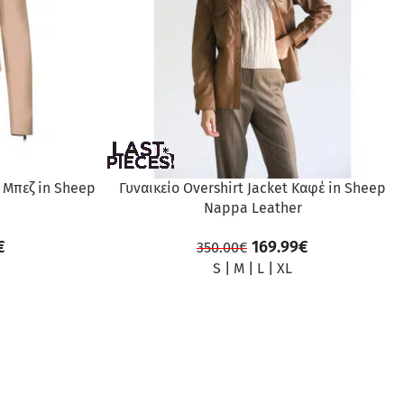
 Μπεζ in Sheep
Γυναικείο Overshirt Jacket Καφέ in Sheep
Nappa Leather
€
169.99
€
350.00
€
S
|
M
|
L
|
XL