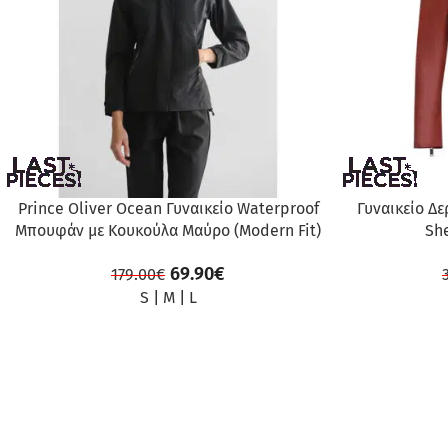
Prince Oliver Ocean Γυναικείο Waterproof
Γυναικείο Δ
Μπουφάν με Κουκούλα Μαύρο (Modern Fit)
Sh
69.90
€
179.00
€
S
|
M
|
L