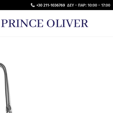
+30 211-1036769
ΔΕΥ − ΠΑΡ: 10:00 − 17:00