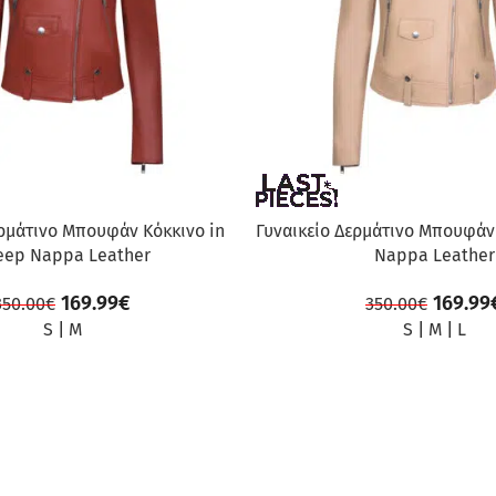
ερμάτινο Μπουφάν Κόκκινο in
Γυναικείο Δερμάτινο Μπουφάν
eep Nappa Leather
Nappa Leather
169.99
€
169.99
350.00
€
350.00
€
S
|
M
S
|
M
|
L