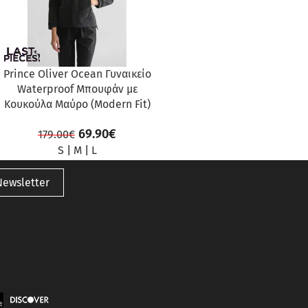
Prince Oliver Ocean Γυναικείο
Waterproof Μπουφάν με
Κουκούλα Μαύρο (Modern Fit)
69.90
€
179.00
€
S
|
M
|
L
Newsletter