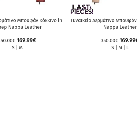
ερμάτινο Μπουφάν Κόκκινο in
Γυναικείο Δερμάτινο Μπουφάν
eep Nappa Leather
Nappa Leather
169.99
€
169.99
350.00
€
350.00
€
S
|
M
S
|
M
|
L