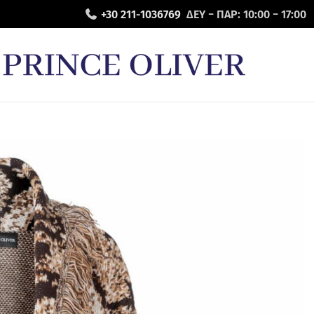
+30 211-1036769
ΔΕΥ − ΠΑΡ: 10:00 − 17:00