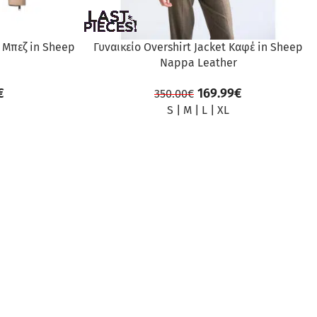
 Μπεζ in Sheep
Γυναικείο Overshirt Jacket Καφέ in Sheep
Nappa Leather
€
169.99
€
350.00
€
S
|
M
|
L
|
XL