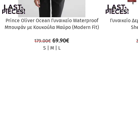
Prince Oliver Ocean Γυναικείο Waterproof
Γυναικείο Δ
Μπουφάν με Κουκούλα Μαύρο (Modern Fit)
Sh
69.90
€
179.00
€
S
|
M
|
L