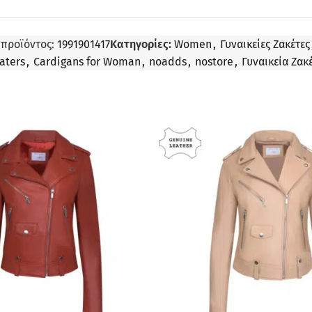
 προϊόντος:
1991901417
Κατηγορίες:
Women
,
Γυναικείες Ζακέτες
aters
,
Cardigans for Woman
,
noadds
,
nostore
,
Γυναικεία Ζακ
ΠΡΟΣΦΟΡΆ