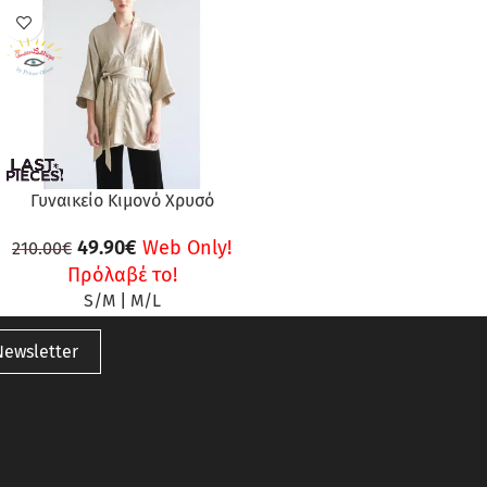
ΠΡΟΣΦΟΡΆ
Γυναικείο Κιμονό Χρυσό
49.90
€
Web Only!
210.00
€
Πρόλαβέ το!
S/M
|
M/L
Newsletter