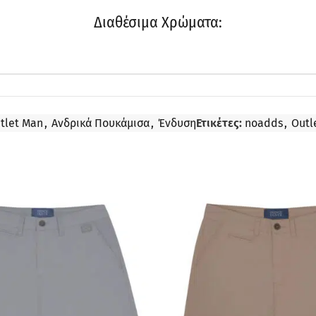
Διαθέσιμα Χρώματα:
tlet Man
,
Ανδρικά Πουκάμισα
,
Ένδυση
Ετικέτες:
noadds
,
Outl
ΠΡΟΣΦΟΡΆ