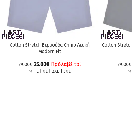
Cotton Stretch Βερμούδα Chino Λευκή
Cotton Stretc
Modern Fit
25.00
€
Πρόλαβέ το!
79.00
€
79.00
€
M
|
L
|
XL
|
2XL
|
3XL
M