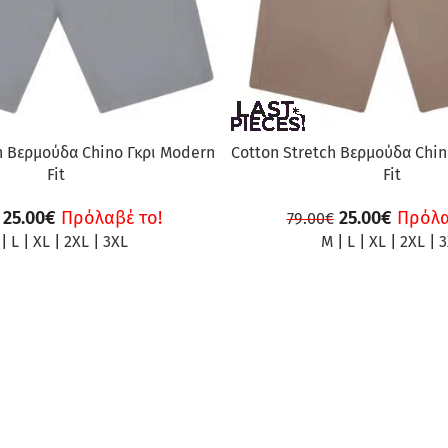
h Βερμούδα Chino Γκρι Modern
Cotton Stretch Βερμούδα Chi
Fit
Fit
25.00
€
Πρόλαβέ το!
25.00
€
Πρόλα
79.00
€
|
L
|
XL
|
2XL
|
3XL
M
|
L
|
XL
|
2XL
|
3