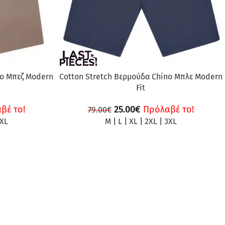
no Μπεζ Modern
Cotton Stretch Βερμούδα Chino Μπλε Modern
Fit
βέ το!
25.00
€
Πρόλαβέ το!
79.00
€
XL
M
|
L
|
XL
|
2XL
|
3XL