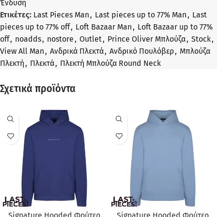
Ένδυση
Ετικέτες:
Last Pieces Man
,
Last pieces up to 77% Man
,
Last
pieces up to 77% off
,
Loft Bazaar Man
,
Loft Bazaar up to 77%
off
,
noadds
,
nostore
,
Outlet
,
Prince Oliver Μπλούζα
,
Stock
,
View All Man
,
Ανδρικά Πλεκτά
,
Ανδρικό Πουλόβερ
,
Μπλούζα
Πλεκτή
,
Πλεκτά
,
Πλεκτή Μπλούζα Round Neck
Σχετικά προϊόντα
Signature Hooded Φούτερ
Signature Hooded Φούτερ