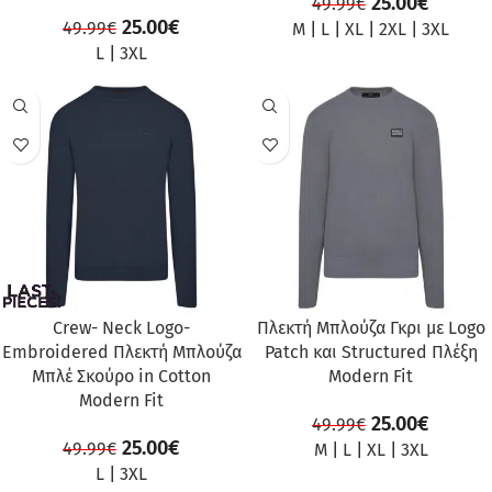
25.00
€
49.99
€
25.00
€
49.99
€
M
|
L
|
XL
|
2XL
|
3XL
L
|
3XL
ΠΡΟΣΦΟΡΆ
ΠΡΟΣΦΟΡΆ
Crew- Neck Logo-
Πλεκτή Μπλούζα Γκρι με Logo
Embroidered Πλεκτή Μπλούζα
Patch και Structured Πλέξη
Μπλέ Σκούρο in Cotton
Modern Fit
Modern Fit
25.00
€
49.99
€
25.00
€
49.99
€
M
|
L
|
XL
|
3XL
L
|
3XL