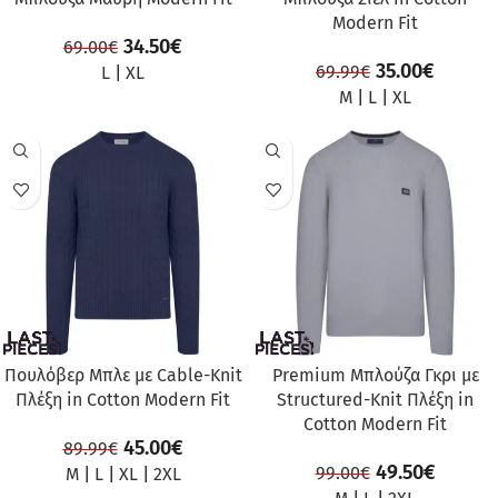
Modern Fit
34.50
€
69.00
€
35.00
€
69.99
€
L
|
XL
M
|
L
|
XL
ΠΡΟΣΦΟΡΆ
ΠΡΟΣΦΟΡΆ
Πουλόβερ Μπλε με Cable-Knit
Premium Μπλούζα Γκρι με
Πλέξη in Cotton Modern Fit
Structured-Knit Πλέξη in
Cotton Modern Fit
45.00
€
89.99
€
49.50
€
99.00
€
M
|
L
|
XL
|
2XL