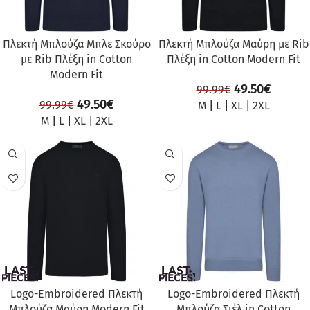
Πλεκτή Μπλούζα Μπλε Σκούρο
Πλεκτή Μπλούζα Μαύρη με Rib
με Rib Πλέξη in Cotton
Πλέξη in Cotton Modern Fit
Modern Fit
49.50
€
99.99
€
49.50
€
99.99
€
M
|
L
|
XL
|
2XL
M
|
L
|
XL
|
2XL
ΠΡΟΣΦΟΡΆ
ΠΡΟΣΦΟΡΆ
Logo-Embroidered Πλεκτή
Logo-Embroidered Πλεκτή
Μπλούζα Μαύρη Modern Fit
Μπλούζα Σιέλ in Cotton