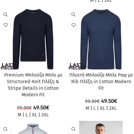
M
|
L
|
2XL
ΠΡΟΣΦΟΡΆ
ΠΡΟΣΦΟΡΆ
Premium Μπλούζα Μπλε με
Πλεκτή Μπλούζα Μπλε Ραφ με
Structured-Knit Πλέξη &
Rib Πλέξη in Cotton Modern
Stripe Details in Cotton
Fit
Modern Fit
49.50
€
99.99
€
49.50
€
99.00
€
M
|
L
|
XL
|
2XL
M
|
L
|
XL
|
2XL