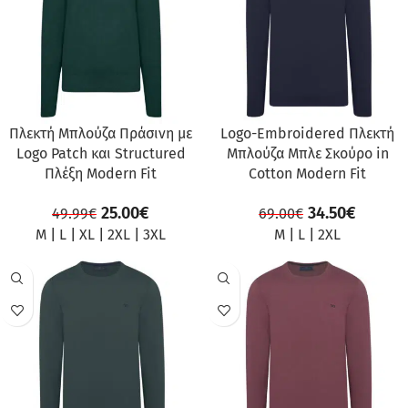
Πλεκτή Μπλούζα Πράσινη με
Logo-Embroidered Πλεκτή
Logo Patch και Structured
Μπλούζα Μπλε Σκούρο in
Πλέξη Modern Fit
Cotton Modern Fit
25.00
€
34.50
€
49.99
€
69.00
€
M
|
L
|
XL
|
2XL
|
3XL
M
|
L
|
2XL
ΠΡΟΣΦΟΡΆ
ΠΡΟΣΦΟΡΆ