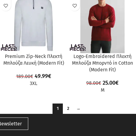
ΠΡΟΣΦΟΡΆ
ΠΡΟΣΦΟΡΆ
Premium Zip-Neck Πλεκτή
Logo-Embroidered Πλεκτή
Μπλούζα Λευκή (Modern Fit)
Μπλούζα Μπορντό in Cotton
(Modern Fit)
49.99
€
189.00
€
25.00
€
98.00
€
3XL
M
1
2
→
Newsletter