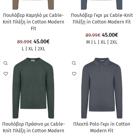
Πουλόβερ Καμηλό με Cable-
Πουλόβερ Γκρι με Cable-Knit
Knit Πλέξη in Cotton Modern
Πλέξη in Cotton Modern Fit
Fit
45.00
€
89.99
€
45.00
€
89.99
€
M
|
L
|
XL
|
2XL
L
|
XL
|
2XL
ΠΡΟΣΦΟΡΆ
ΠΡΟΣΦΟΡΆ
Πουλόβερ Πράσινο με Cable-
Πλεκτό Polo Γκρι in Cotton
Knit Πλέξη in Cotton Modern
Modern Fit