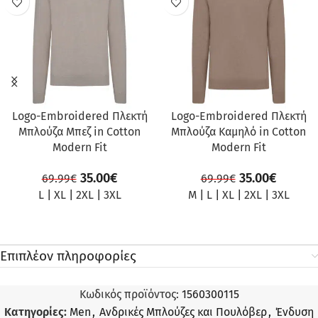
Logo-Embroidered Πλεκτή
Logo-Embroidered Πλεκτή
Μπλούζα Μπεζ in Cotton
Μπλούζα Καμηλό in Cotton
Modern Fit
Modern Fit
35.00
€
35.00
€
69.99
€
69.99
€
L
|
XL
|
2XL
|
3XL
M
|
L
|
XL
|
2XL
|
3XL
Επιπλέον πληροφορίες
Κωδικός προϊόντος:
1560300115
Κατηγορίες:
Men
,
Ανδρικές Μπλούζες και Πουλόβερ
,
Ένδυση