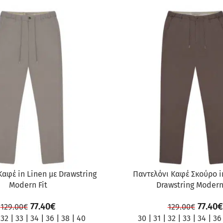
ΠΡΟΣΦΟΡΆ
Καφέ in Linen με Drawstring
Παντελόνι Καφέ Σκούρο i
Modern Fit
Drawstring Modern
77.40
€
77.40
€
129.00
€
129.00
€
|
32
|
33
|
34
|
36
|
38
|
40
30
|
31
|
32
|
33
|
34
|
36