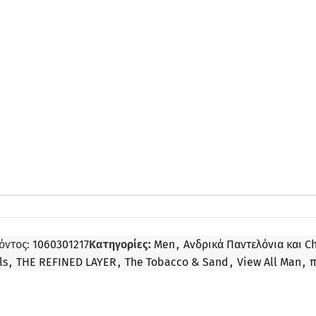
όντος:
1060301217
Κατηγορίες:
Men
,
Ανδρικά Παντελόνια και C
ls
,
THE REFINED LAYER
,
The Tobacco & Sand
,
View All Man
,
π