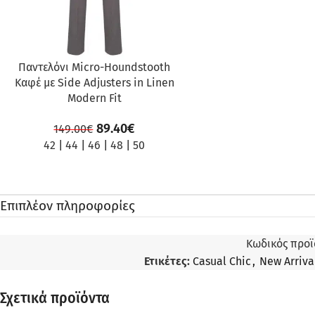
Παντελόνι Micro-Houndstooth
Καφέ με Side Adjusters in Linen
Modern Fit
89.40
€
149.00
€
42
|
44
|
46
|
48
|
50
Επιπλέον πληροφορίες
Κωδικός προϊ
Ετικέτες:
Casual Chic
,
New Arriva
Σχετικά προϊόντα