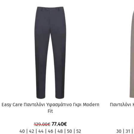
ΠΡΟΣΦΟΡΆ
ΠΡΟΣΦΟΡΆ
Easy Care Παντελόνι Υφασμάτινο Γκρι Modern
Παντελόνι 
Fit
77.40
€
129.00
€
40
|
42
|
44
|
46
|
48
|
50
|
52
30
|
31