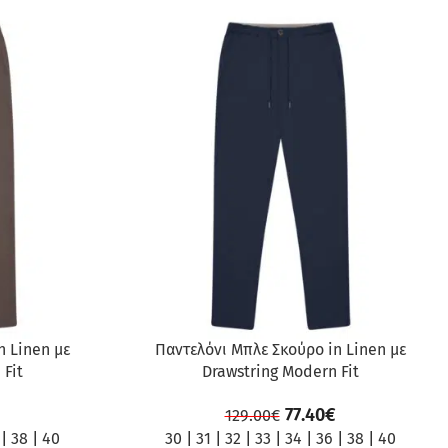
ΠΡΟΣΦΟΡΆ
n Linen με
Παντελόνι Μπλε Σκούρο in Linen με
 Fit
Drawstring Modern Fit
77.40
€
129.00
€
|
38
|
40
30
|
31
|
32
|
33
|
34
|
36
|
38
|
40