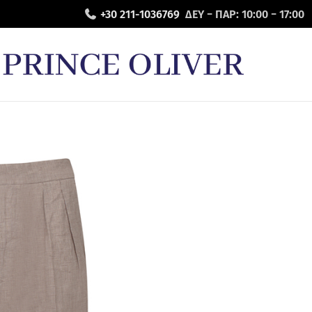
+30 211-1036769
ΔΕΥ − ΠΑΡ: 10:00 − 17:00