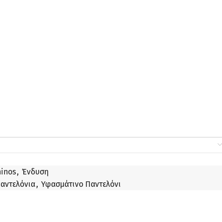
hinos
,
Ένδυση
αντελόνια
,
Υφασμάτινο Παντελόνι