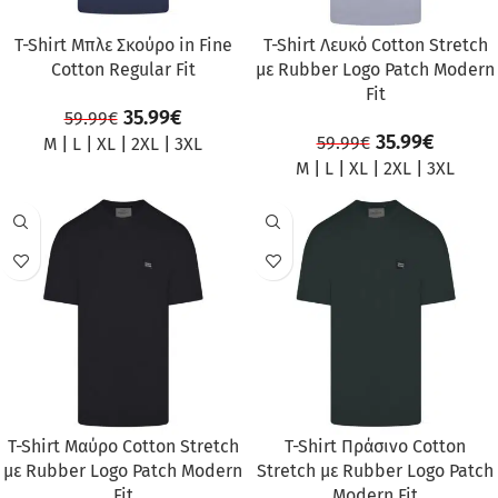
T-Shirt Μπλε Σκούρο in Fine
T-Shirt Λευκό Cotton Stretch
Cotton Regular Fit
με Rubber Logo Patch Modern
Fit
35.99
€
59.99
€
35.99
€
59.99
€
M
|
L
|
XL
|
2XL
|
3XL
M
|
L
|
XL
|
2XL
|
3XL
ΠΡΟΣΦΟΡΆ
ΠΡΟΣΦΟΡΆ
T-Shirt Μαύρο Cotton Stretch
T-Shirt Πράσινο Cotton
με Rubber Logo Patch Modern
Stretch με Rubber Logo Patch
Fit
Modern Fit