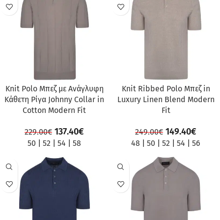
ΠΡΟΣΦΟΡΆ
ΠΡΟΣΦΟΡΆ
Knit Polo Μπεζ με Ανάγλυφη
Knit Ribbed Polo Μπεζ in
Κάθετη Ρίγα Johnny Collar in
Luxury Linen Blend Modern
Cotton Modern Fit
Fit
137.40
€
149.40
€
229.00
€
249.00
€
50
|
52
|
54
|
58
48
|
50
|
52
|
54
|
56
ΠΡΟΣΦΟΡΆ
ΠΡΟΣΦΟΡΆ