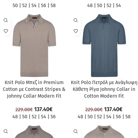
50
|
52
|
54
|
56
|
58
48
|
50
|
52
|
54
ΠΡΟΣΦΟΡΆ
ΠΡΟΣΦΟΡΆ
Knit Polo Μπεζ in Premium
Knit Polo Πετρόλ με Ανάγλυφη
Cotton με Contrast Stripes &
Κάθετη Ρίγα Johnny Collar in
Johnny Collar Modern Fit
Cotton Modern Fit
137.40
€
137.40
€
229.00
€
229.00
€
48
|
50
|
52
|
54
|
56
48
|
50
|
52
|
54
|
56
|
58