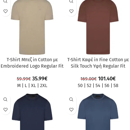
ΠΡΟΣΦΟΡΆ
ΠΡΟΣΦΟΡΆ
T-Shirt Μπεζ in Cotton με
T-Shirt Καφέ in Fine Cotton με
Embroidered Logo Regular Fit
Silk Touch Υφή Regular Fit
35.99
€
101.40
€
59.99
€
169.00
€
M
|
L
|
XL
|
2XL
50
|
52
|
54
|
56
|
58
ΠΡΟΣΦΟΡΆ
ΠΡΟΣΦΟΡΆ