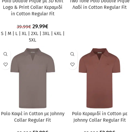
Polo Double Pique με 3D Knit
Two Tone Polo Double Pique
Logo & Print Collar Κεραμιδί
Λαδί in Cotton Regular Fit
in Cotton Regular Fit
29.99
€
39.99
€
S
|
M
|
L
|
XL
|
2XL
|
3XL
|
4XL
|
5XL
ΠΡΟΣΦΟΡΆ
ΠΡΟΣΦΟΡΆ
Polo Καφέ in Cotton με Johnny
Polo Κεραμιδί in Cotton με
Collar Regular Fit
Johnny Collar Regular Fit