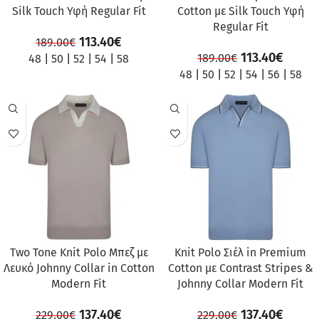
Silk Touch Υφή Regular Fit
Cotton με Silk Touch Υφή
Regular Fit
113.40
€
189.00
€
113.40
€
189.00
€
48
|
50
|
52
|
54
|
58
48
|
50
|
52
|
54
|
56
|
58
ΠΡΟΣΦΟΡΆ
ΠΡΟΣΦΟΡΆ
Two Tone Knit Polo Μπεζ με
Knit Polo Σιέλ in Premium
Λευκό Johnny Collar in Cotton
Cotton με Contrast Stripes &
Modern Fit
Johnny Collar Modern Fit
137.40
€
137.40
€
229.00
€
229.00
€