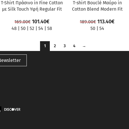
T-Shirt Πράσινο in Fine Cotton
T-shirt Bouclé Μαύρο in
με Silk Touch Υφή Regular Fit
Cotton Blend Modern Fit
101.40
€
113.40
€
169.00
€
189.00
€
48
|
50
|
52
|
54
|
58
50
|
54
1
2
3
4
→
Newsletter