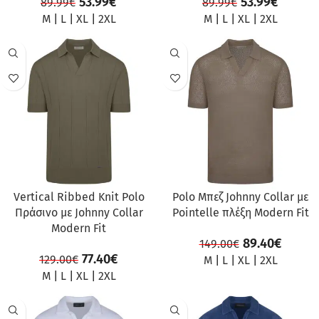
53.99
€
53.99
€
89.99
€
89.99
€
M
|
L
|
XL
|
2XL
M
|
L
|
XL
|
2XL
ΠΡΟΣΦΟΡΆ
ΠΡΟΣΦΟΡΆ
Vertical Ribbed Knit Polo
Polo Μπεζ Johnny Collar με
Πράσινο με Johnny Collar
Pointelle πλέξη Modern Fit
Modern Fit
89.40
€
149.00
€
77.40
€
129.00
€
M
|
L
|
XL
|
2XL
M
|
L
|
XL
|
2XL