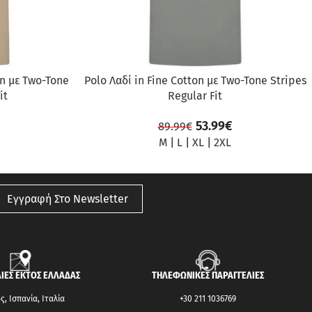
on με Two-Tone
Polo Λαδί in Fine Cotton με Two-Tone Stripes
it
Regular Fit
53.99
€
89.99
€
M
|
L
|
XL
|
2XL
Εγγραφή Στο Newsletter
ΙΕΣ ΕΚΤΟΣ ΕΛΛΑΔΑΣ
ΤΗΛΕΦΩΝΙΚΕΣ ΠΑΡΑΓΓΕΛΙΕΣ
, Ισπανία, Ιταλία
+30 211 1036769