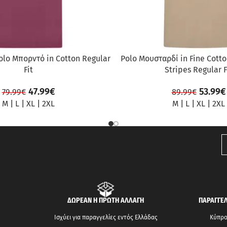
olo Μπορντό in Cotton Regular
Polo Μουσταρδί in Fine Cott
Fit
Stripes Regular F
47.99
€
53.99
€
79.99
€
89.99
€
M
|
L
|
XL
|
2XL
M
|
L
|
XL
|
2XL
ΔΩΡΕΑΝ Η ΠΡΩΤΗ ΑΛΛΑΓΗ
ΠΑΡΑΓΓΕΛ
Ισχύει για παραγγελίες εντός Ελλάδας
Κύπρος