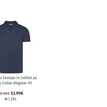
ΡΆ
ε Σκούρο in Cotton με
 Collar Regular Fit
53.99
€
9.99
€
M
|
2XL