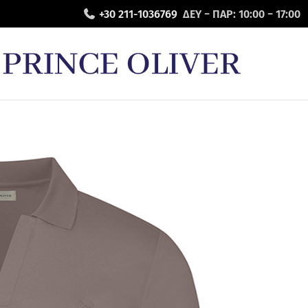
+30 211-1036769
ΔΕΥ − ΠΑΡ: 10:00 − 17:00