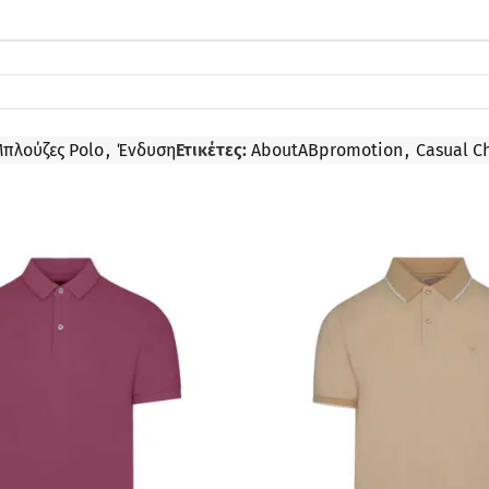
Μπλούζες Polo
,
Ένδυση
Ετικέτες:
AboutABpromotion
,
Casual C
ΠΡΟΣΦΟΡΆ