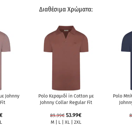
Διαθέσιμα Χρώματα:
ΠΡΟΣΦΟΡΆ
ΠΡΟΣΦΟ
με Johnny
Polo Κεραμιδί in Cotton με
Polo Μπλ
Fit
Johnny Collar Regular Fit
Johnny
€
53.99
€
89.99
€
8
L
M
|
L
|
XL
|
2XL