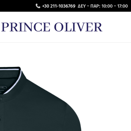
+30 211-1036769
ΔΕΥ − ΠΑΡ: 10:00 − 17:00