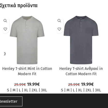
Σχετικά προϊόντα
ΠΡΟΣΦΟΡΆ
ΠΡΟΣΦΟΡΆ
Henley T-shirt Mint in Cotton
Henley T-shirt Ανθρακί in
Modern Fit
Cotton Modern Fit
19.99
€
19.99
€
29.99
€
29.99
€
S
|
M
|
L
|
XL
|
2XL
|
3XL
S
|
M
|
L
|
XL
|
2XL
|
3XL
Newsletter