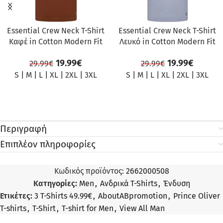
Essential Crew Neck T-Shirt
Essential Crew Neck T-Shirt
Καφέ in Cotton Modern Fit
Λευκό in Cotton Modern Fit
19.99
€
19.99
€
29.99
€
29.99
€
S
|
M
|
L
|
XL
|
2XL
|
3XL
S
|
M
|
L
|
XL
|
2XL
|
3XL
Περιγραφή
Επιπλέον πληροφορίες
Κωδικός προϊόντος:
2662000508
Κατηγορίες:
Men
,
Ανδρικά T-Shirts
,
Ένδυση
Ετικέτες:
3 T-Shirts 49.99€
,
AboutABpromotion
,
Prince Oliver
T-shirts
,
T-Shirt
,
T-shirt for Men
,
View All Man