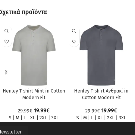
Σχετικά προϊόντα
ΠΡΟΣΦΟΡΆ
ΠΡΟΣΦΟΡΆ
Henley T-shirt Mint in Cotton
Henley T-shirt Ανθρακί in
Modern Fit
Cotton Modern Fit
19.99
€
19.99
€
29.99
€
29.99
€
S
|
M
|
L
|
XL
|
2XL
|
3XL
S
|
M
|
L
|
XL
|
2XL
|
3XL
Newsletter