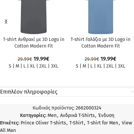
T-shirt Ανθρακί με 3D Logo in
T-shirt Γαλάζιο με 3D Logo in
Cotton Modern Fit
Cotton Modern Fit
19.99
€
19.99
€
29.99
€
29.99
€
S
|
M
|
L
|
XL
|
2XL
|
3XL
S
|
M
|
L
|
XL
|
2XL
|
3XL
Επιπλέον πληροφορίες
Κωδικός προϊόντος:
2662000324
Κατηγορίες:
Men
,
Ανδρικά T-Shirts
,
Ένδυση
Ετικέτες:
Prince Oliver T-shirts
,
T-Shirt
,
T-shirt for Men
,
View
All Man