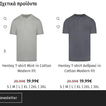
Σχετικά προϊόντα
ΠΡΟΣΦΟΡΆ
ΠΡΟΣΦΟΡΆ
Henley T-shirt Mint in Cotton
Henley T-shirt Ανθρακί in
Modern Fit
Cotton Modern Fit
19.99
€
19.99
€
29.99
€
29.99
€
S
|
M
|
L
|
XL
|
2XL
|
3XL
S
|
M
|
L
|
XL
|
2XL
|
3XL
Newsletter