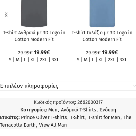
T-shirt Ανθρακί με 3D Logo in
T-shirt Γαλάζιο με 3D Logo in
Cotton Modern Fit
Cotton Modern Fit
19.99
€
19.99
€
29.99
€
29.99
€
S
|
M
|
L
|
XL
|
2XL
|
3XL
S
|
M
|
L
|
XL
|
2XL
|
3XL
Επιπλέον πληροφορίες
Κωδικός προϊόντος:
2662000317
Κατηγορίες:
Men
,
Ανδρικά T-Shirts
,
Ένδυση
Ετικέτες:
Prince Oliver T-shirts
,
T-Shirt
,
T-shirt for Men
,
The
Terracotta Earth
,
View All Man