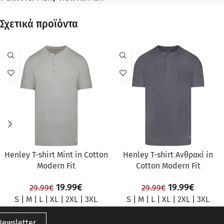
Σχετικά προϊόντα
ΠΡΟΣΦΟΡΆ
ΠΡΟΣΦΟΡΆ
Henley T-shirt Mint in Cotton
Henley T-shirt Ανθρακί in
Modern Fit
Cotton Modern Fit
19.99
€
19.99
€
29.99
€
29.99
€
S
|
M
|
L
|
XL
|
2XL
|
3XL
S
|
M
|
L
|
XL
|
2XL
|
3XL
Newsletter