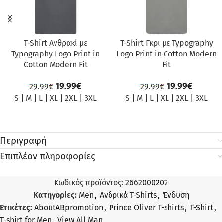
T-Shirt Ανθρακί με
T-Shirt Γκρι με Typography
Typography Logo Print in
Logo Print in Cotton Modern
Cotton Modern Fit
Fit
19.99
€
19.99
€
29.99
€
29.99
€
S
|
M
|
L
|
XL
|
2XL
|
3XL
S
|
M
|
L
|
XL
|
2XL
|
3XL
Περιγραφή
Επιπλέον πληροφορίες
Κωδικός προϊόντος:
2662000202
Κατηγορίες:
Men
,
Ανδρικά T-Shirts
,
Ένδυση
Ετικέτες:
AboutABpromotion
,
Prince Oliver T-shirts
,
T-Shirt
,
T-shirt for Men
,
View All Man